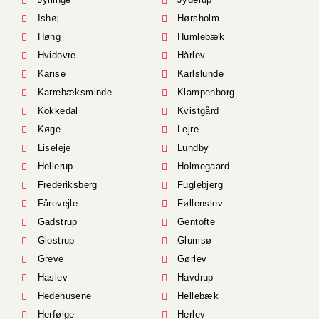
Ishøj
Hørsholm
Høng
Humlebæk
Hvidovre
Hårlev
Karise
Karlslunde
Karrebæksminde
Klampenborg
Kokkedal
Kvistgård
Køge
Lejre
Liseleje
Lundby
Hellerup
Holmegaard
Frederiksberg
Fuglebjerg
Fårevejle
Føllenslev
Gadstrup
Gentofte
Glostrup
Glumsø
Greve
Gørlev
Haslev
Havdrup
Hedehusene
Hellebæk
Herfølge
Herlev