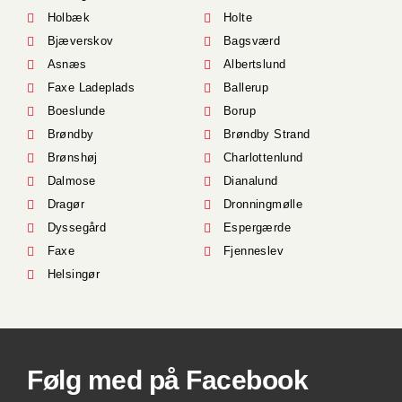
Holbæk
Holte
Bjæverskov
Bagsværd
Asnæs
Albertslund
Faxe Ladeplads
Ballerup
Boeslunde
Borup
Brøndby
Brøndby Strand
Brønshøj
Charlottenlund
Dalmose
Dianalund
Dragør
Dronningmølle
Dyssegård
Espergærde
Faxe
Fjenneslev
Helsingør
Følg med på Facebook