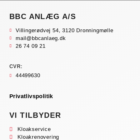
BBC ANLÆG A/S
Villingerødvej 54, 3120 Dronningmølle
mail@bbcanlaeg.dk
26 74 09 21
CVR:
44499630
Privatlivspolitik
VI TILBYDER
Kloakservice
Kloakrenovering