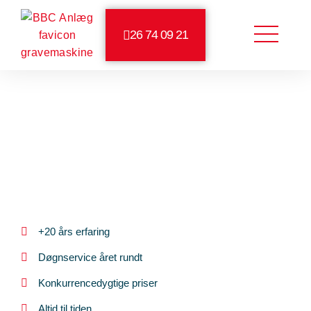
26 74 09 21
4,1/5 på Facebook
5/5 på Google
Autoriseret kloakmester
+20 års erfaring
Døgnservice året rundt
Konkurrencedygtige priser
Altid til tiden