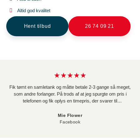
Altid god kvalitet
Hent tilbud
26 74 09 21
★★★★★
Fik tømt en samletank og måtte betale 2-3 gange så meget,
som andre forlanger. På trods af at jeg spurgte om pris i
telefonen og fik oplys en timepris, der svarer til
konkurrenternes, så løb regningen op i 4236 kr. Dels fordi de
tager dobbelt så lang tid om opgaven som andre, og dels fordi
Mie Flower
de pålægger afgifter for vand og affald, hvilket udgør 1680 kr.
Facebook
af regningen, og er noget jeg ikke fik oplyst i telefonen. Da jeg
ringer og beder dem trække afgifterne fra regning, får jeg at