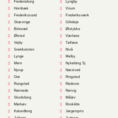
Fredensborg
Lyngby
Hornbæk
Virum
Frederikssund
Frederiksværk
Skævinge
Gilleleje
Birkerød
Ølstykke
Ølsted
Værløse
Vejby
Tølløse
Snekkersten
Nivå
Lynge
Melby
Mern
Nykøbing Sj
Nyrup
Næstved
Orø
Ringsted
Rungsted
Rødovre
Rønnede
Rørvig
Skodsborg
Måløv
Mørkøv
Roskilde
Kalundborg
Jægerspris
Jyllinge
Jyderup