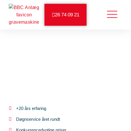
26 74 09 21
4,1/5 på Facebook
5/5 på Google
Kloakmester
Dronningmølle
+20 års erfaring
Døgnservice året rundt
Konkurrencedygtige priser