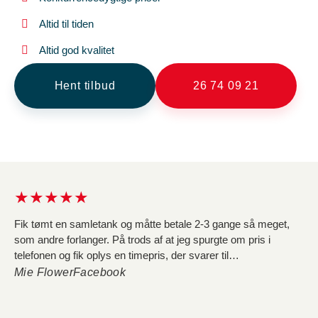
Altid til tiden
Altid god kvalitet
Hent tilbud
26 74 09 21
★★★★★
Fik tømt en samletank og måtte betale 2-3 gange så meget,
som andre forlanger. På trods af at jeg spurgte om pris i
telefonen og fik oplys en timepris, der svarer til
konkurrenternes, så løb regningen op i 4236 kr. Dels fordi de
Mie Flower
Facebook
tager dobbelt så lang tid om opgaven som andre, og dels fordi
de pålægger afgifter for vand og affald, hvilket udgør 1680 kr.
af regningen, og er noget jeg ikke fik oplyst i telefonen. Da jeg