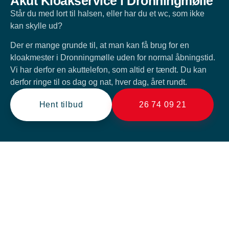
Akut Kloakservice i Dronningmølle
Står du med lort til halsen, eller har du et wc, som ikke
kan skylle ud?
Der er mange grunde til, at man kan få brug for en
kloakmester i Dronningmølle uden for normal åbningstid.
Vi har derfor en akuttelefon, som altid er tændt. Du kan
derfor ringe til os dag og nat, hver dag, året rundt.
Hent tilbud
26 74 09 21