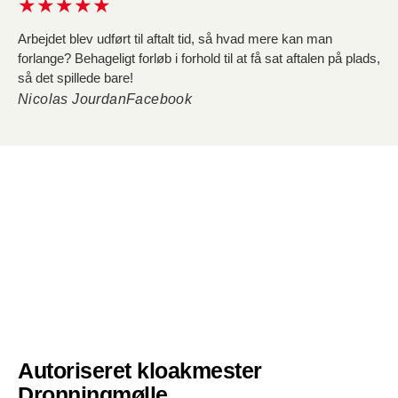
★★★★★
vide, at de vil undersøge det og ringe tilbage, hvilket de ikke
gør...
Arbejdet blev udført til aftalt tid, så hvad mere kan man
forlange? Behageligt forløb i forhold til at få sat aftalen på plads,
så det spillede bare!
Nicolas Jourdan
Facebook
Autoriseret kloakmester
Dronningmølle