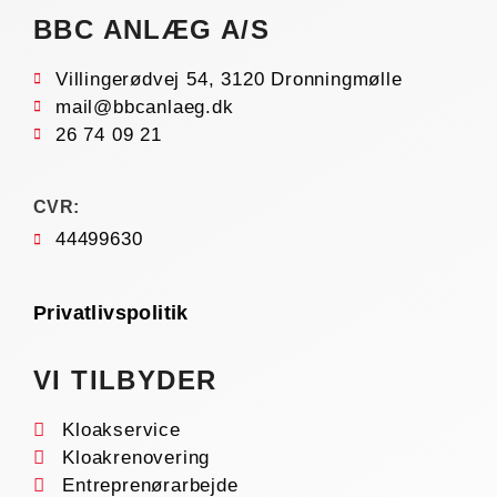
BBC ANLÆG A/S
Villingerødvej 54, 3120 Dronningmølle
mail@bbcanlaeg.dk
26 74 09 21
CVR:
44499630
Privatlivspolitik
VI TILBYDER
Kloakservice
Kloakrenovering
Entreprenørarbejde