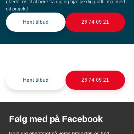
glæder os til at høre fra dig og hjælpe dig godt i mål med
dit projekt!
Hent tilbud
26 74 09 21
Brug for en entreprenør?
BBC Anlæg klarer alle slags anlægsopgaver.
Hent tilbud
26 74 09 21
Følg med på Facebook
Hold dig opdateret på vores projekter, og find