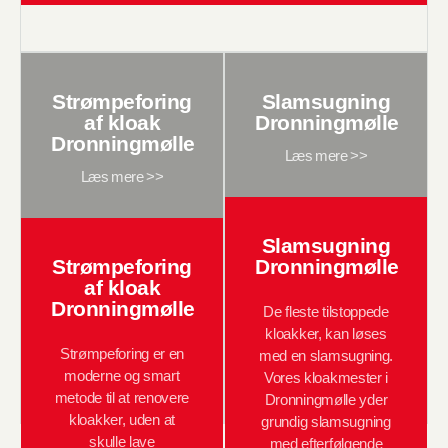
Strømpeforing
Slamsugning
af kloak
Dronningmølle
Dronningmølle
Læs mere >>
Læs mere >>
Slamsugning
Strømpeforing
Dronningmølle
af kloak
Dronningmølle
De fleste tilstoppede
kloakker, kan løses
Strømpeforing er en
med en slamsugning.
moderne og smart
Vores kloakmester i
metode til at renovere
Dronningmølle yder
kloakker, uden at
grundig slamsugning
skulle lave
med efterfølgende