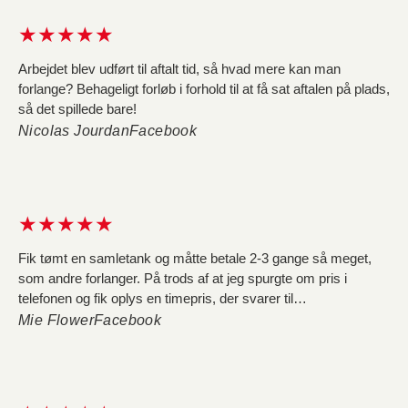
ringer og beder dem trække afgifterne fra regning, får jeg at
★★★★★
vide, at de vil undersøge det og ringe tilbage, hvilket de ikke
gør...
Arbejdet blev udført til aftalt tid, så hvad mere kan man
forlange? Behageligt forløb i forhold til at få sat aftalen på plads,
så det spillede bare!
Nicolas Jourdan
Facebook
★★★★★
Fik tømt en samletank og måtte betale 2-3 gange så meget,
som andre forlanger. På trods af at jeg spurgte om pris i
telefonen og fik oplys en timepris, der svarer til
konkurrenternes, så løb regningen op i 4236 kr. Dels fordi de
Mie Flower
Facebook
tager dobbelt så lang tid om opgaven som andre, og dels fordi
de pålægger afgifter for vand og affald, hvilket udgør 1680 kr.
af regningen, og er noget jeg ikke fik oplyst i telefonen. Da jeg
ringer og beder dem trække afgifterne fra regning, får jeg at