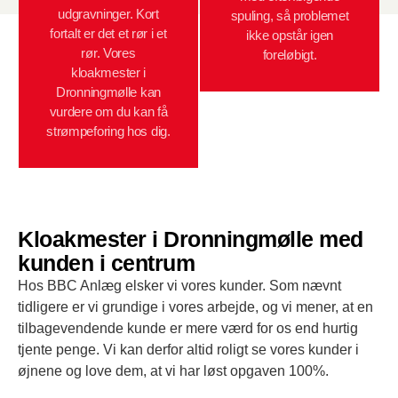
udgravninger. Kort
spuling, så problemet
fortalt er det et rør i et
ikke opstår igen
rør. Vores
foreløbigt.
kloakmester i
Dronningmølle kan
vurdere om du kan få
strømpeforing hos dig.
Kloakmester i Dronningmølle med
kunden i centrum
Hos BBC Anlæg elsker vi vores kunder. Som nævnt
tidligere er vi grundige i vores arbejde, og vi mener, at en
tilbagevendende kunde er mere værd for os end hurtig
tjente penge. Vi kan derfor altid roligt se vores kunder i
øjnene og love dem, at vi har løst opgaven 100%.