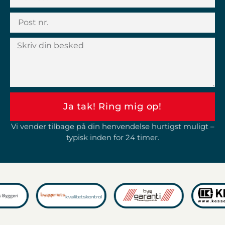
Ja tak! Ring mig op!
Vi vender tilbage på din henvendelse hurtigst muligt –
typisk inden for 24 timer.