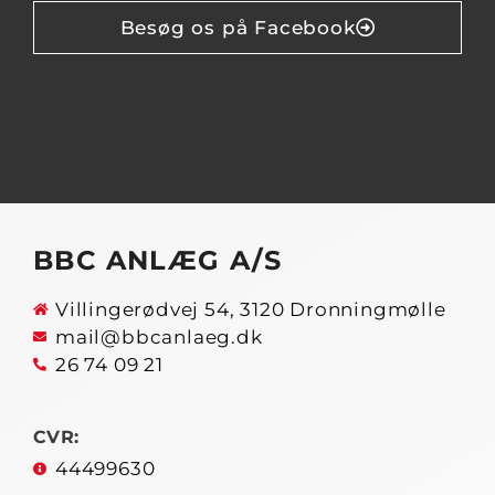
Besøg os på Facebook
BBC ANLÆG A/S
Villingerødvej 54, 3120 Dronningmølle
mail@bbcanlaeg.dk
26 74 09 21
CVR:
44499630