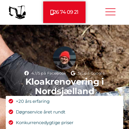
26 74 09 21
4,1/5 på Facebook
5/5 på Google
Kloakrenovering i
Nordsjælland
+20 års erfaring
Døgnservice året rundt
Konkurrencedygtige priser