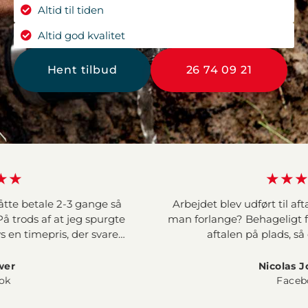
Altid til tiden
Altid god kvalitet
Hent tilbud
26 74 09 21
★★★★★
3 gange så
Arbejdet blev udført til aftalt tid, så hv
jeg spurgte
man forlange? Behageligt forløb i forhold t
 der svarer
aftalen på plads, så det spillede b
236 kr. Dels
gaven som
Nicolas Jourdan
or vand og
Facebook
 og er noget