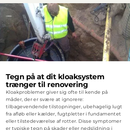
er og beder
 vide, at de
 ikke gør...
Tegn på at dit kloaksystem
trænger til renovering
Kloakproblemer giver sig ofte til kende på
måder, der er svære at ignorere:
tilbagevendende tilstopninger, ubehagelig lugt
fra afløb eller kælder, fugtpletter i fundamentet
eller tilstedeværelse af rotter. Disse symptomer
er typiske tegn på skader eller nedslidning i