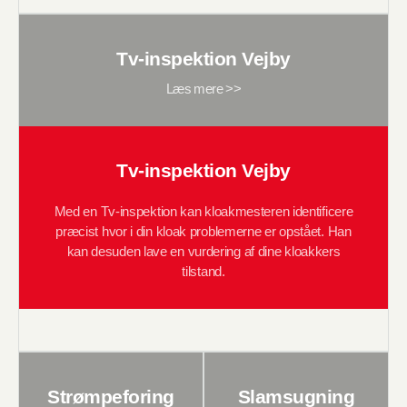
Tv-inspektion Vejby
Læs mere >>
Tv-inspektion Vejby
Med en Tv-inspektion kan kloakmesteren identificere
præcist hvor i din kloak problemerne er opstået. Han
kan desuden lave en vurdering af dine kloakkers
tilstand.
Strømpeforing
Slamsugning