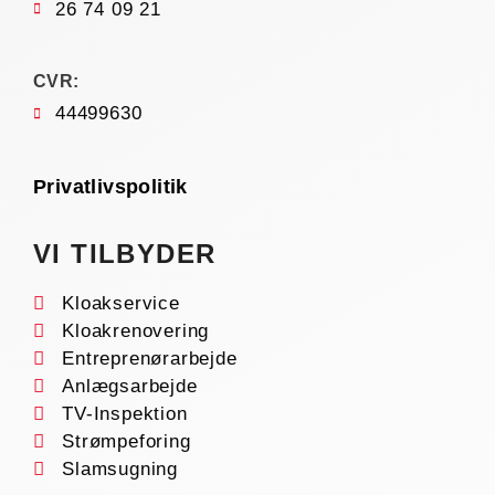
26 74 09 21
CVR:
44499630
Privatlivspolitik
VI TILBYDER
Kloakservice
Kloakrenovering
Entreprenørarbejde
Anlægsarbejde
TV-Inspektion
Strømpeforing
Slamsugning