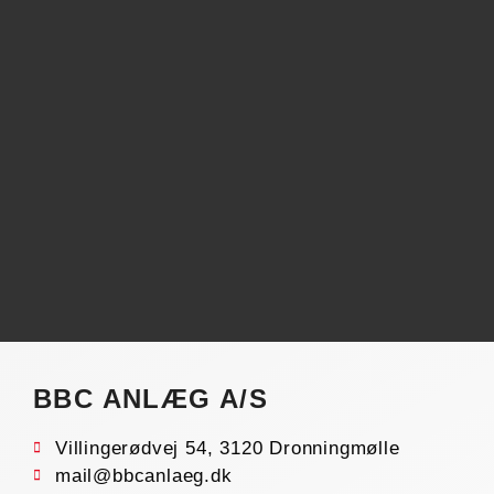
BBC ANLÆG A/S
Villingerødvej 54, 3120 Dronningmølle
mail@bbcanlaeg.dk