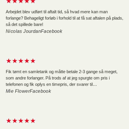
★★★★★
vide, at de vil undersøge det og ringe tilbage, hvilket de ikke
gør...
Arbejdet blev udført til aftalt tid, så hvad mere kan man
forlange? Behageligt forløb i forhold til at få sat aftalen på plads,
så det spillede bare!
Nicolas Jourdan
Facebook
★★★★★
Fik tømt en samletank og måtte betale 2-3 gange så meget,
som andre forlanger. På trods af at jeg spurgte om pris i
telefonen og fik oplys en timepris, der svarer til
konkurrenternes, så løb regningen op i 4236 kr. Dels fordi de
Mie Flower
Facebook
tager dobbelt så lang tid om opgaven som andre, og dels fordi
de pålægger afgifter for vand og affald, hvilket udgør 1680 kr.
af regningen, og er noget jeg ikke fik oplyst i telefonen. Da jeg
ringer og beder dem trække afgifterne fra regning, får jeg at
★★★★★
vide, at de vil undersøge det og ringe tilbage, hvilket de ikke
gør...