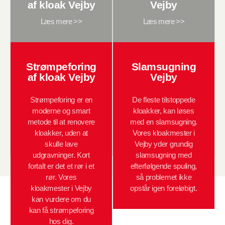
af kloak Vejby
Vejby
Læs mere >>
Læs mere >>
Strømpeforing
Slamsugning
af kloak Vejby
Vejby
Strømpeforing er en
De fleste tilstoppede
moderne og smart
kloakker, kan løses
metode til at renovere
med en slamsugning.
kloakker, uden at
Vores kloakmester i
skulle lave
Vejby yder grundig
udgravninger. Kort
slamsugning med
fortalt er det et rør i et
efterfølgende spuling,
rør. Vores
så problemet ikke
kloakmester i Vejby
opstår igen foreløbigt.
kan vurdere om du
kan få strømpeforing
hos dig.