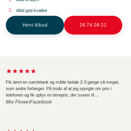
Altid god kvalitet
Hent tilbud
26 74 09 21
★★★★★
Fik tømt en samletank og måtte betale 2-3 gange så meget,
som andre forlanger. På trods af at jeg spurgte om pris i
telefonen og fik oplys en timepris, der svarer til
konkurrenternes, så løb regningen op i 4236 kr. Dels fordi de
Mie Flower
Facebook
tager dobbelt så lang tid om opgaven som andre, og dels fordi
de pålægger afgifter for vand og affald, hvilket udgør 1680 kr.
af regningen, og er noget jeg ikke fik oplyst i telefonen. Da jeg
ringer og beder dem trække afgifterne fra regning, får jeg at