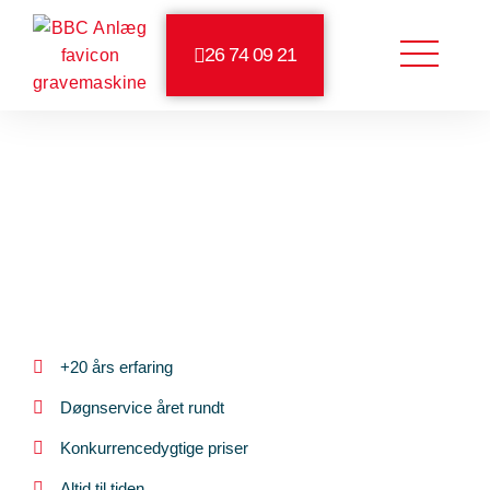
26 74 09 21
4,1/5 på Facebook
5/5 på Google
Kloakmester Vejby
+20 års erfaring
Døgnservice året rundt
Konkurrencedygtige priser
Altid til tiden