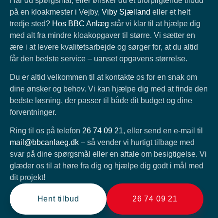
Har du spørgsmål, eller ønsker du et uforpligtende tilbud
på en kloakmester i Vejby,
Viby Sjælland
eller et helt
tredje sted?
Hos BBC Anlæg
står vi klar til at hjælpe dig
med alt fra mindre kloakopgaver til større. Vi sætter en
ære i at levere kvalitetsarbejde og sørger for, at du altid
får den bedste service – uanset opgavens størrelse.
Du er altid velkommen til at kontakte os for en snak om
dine ønsker og behov. Vi kan hjælpe dig med at finde den
bedste løsning, der passer til både dit budget og dine
forventninger.
Ring til os på telefon
26 74 09 21
, eller send en e-mail til
mail@bbcanlaeg.dk
– så vender vi hurtigt tilbage med
svar på dine spørgsmål eller en aftale om besigtigelse. Vi
glæder os til at høre fra dig og hjælpe dig godt i mål med
dit projekt!
Hent tilbud
26 74 09 21