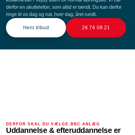
derfor en akuttelefon, som altid er tændt. Du kan derfor
ringe til os dag og nat, hver dag, året rundt.
Hent tilbud
26 74 09 21
DERFOR SKAL DU VÆLGE BBC ANLÆG
Uddannelse & efteruddannelse er