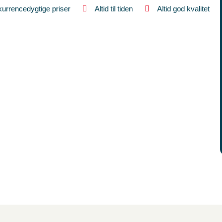
urrencedygtige priser
Altid til tiden
Altid god kvalitet
akmester i Jægerspris? Så er du kommet til den helt rette
villig til at køre forbi og tage din opgave. Vores
e teknikker og arbejder til konkurrencedygtige priser.
mmen til at kontakte os. Så tager vi en snak omkring