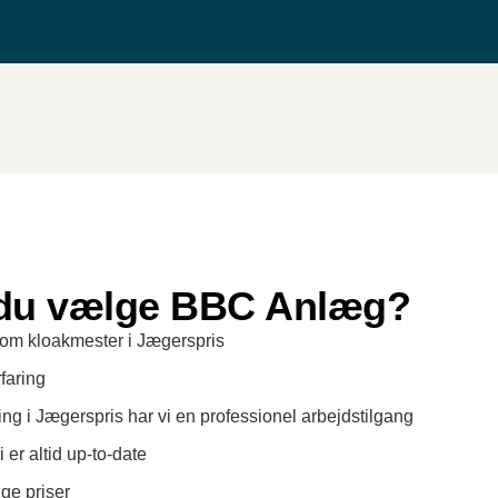
 du vælge BBC Anlæg?
 som kloakmester i Jægerspris
faring
g i Jægerspris har vi en professionel arbejdstilgang
 er altid up-to-date
ge priser