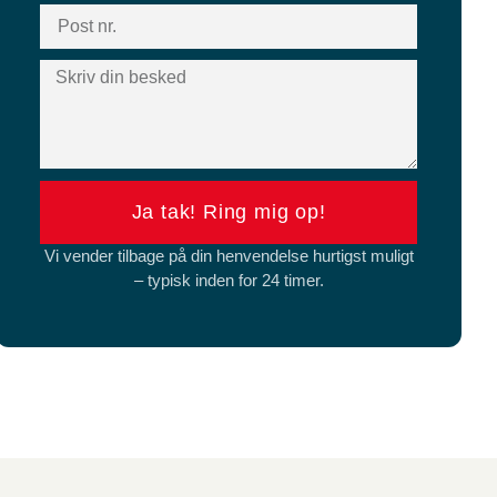
Ja tak! Ring mig op!
Vi vender tilbage på din henvendelse hurtigst muligt
– typisk inden for 24 timer.