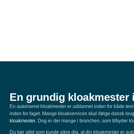
En grundig kloakmester 
En autoriseret kloakmester er uddannet inden for både teore
inden for faget. Mange kloakservices skal ifølge dansk lovg
kloakmester
. Dog er der mange i branchen, som tilbyder kl
Du bør altid som kunde sikre dig, at din kloakmester er auto