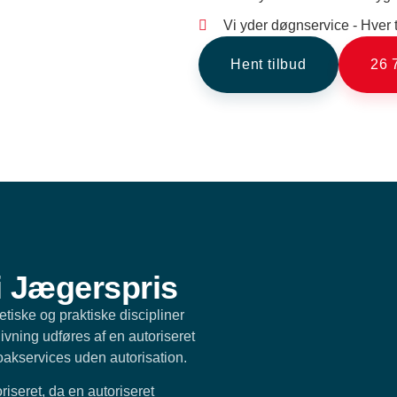
Vi yder døgnservice - Hver t
Hent tilbud
26 
i Jægerspris
tiske og praktiske discipliner
ivning udføres af en autoriseret
oakservices uden autorisation.
riseret, da en autoriseret