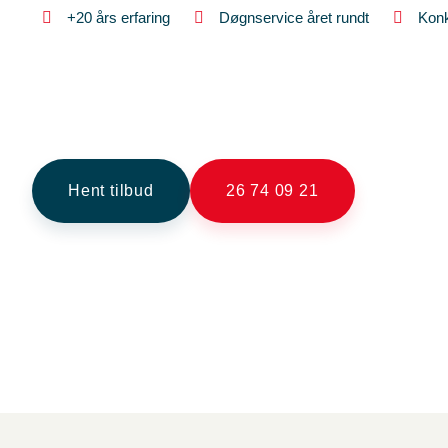
+20 års erfaring
Døgnservice året rundt
Konk
Står du i en situation, hvor du har akut behov for en klo
kloakmester. Selvom vi er bosat i Dronningmølle, så er vi 
kloakmester har mange års erfaring, bruger kun de bedst
Uanset hvilken situation du står i, er du mere end velko
hvordan vi kan hjælpe dig.
Hent tilbud
26 74 09 21