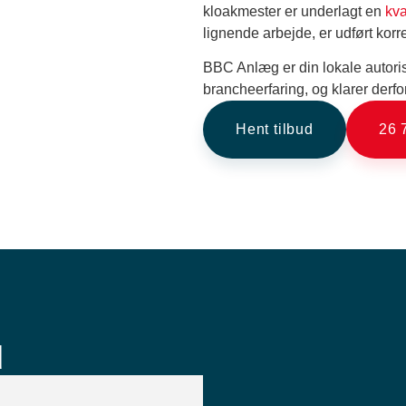
kloakmester er underlagt en
kva
lignende arbejde, er udført korr
BBC Anlæg er din lokale autori
brancheerfaring, og klarer derf
Hent tilbud
26 
d