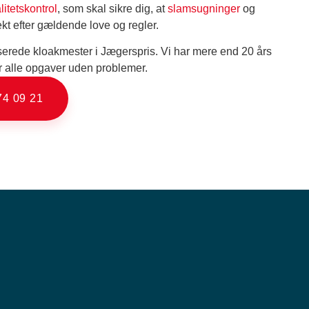
litetskontrol
, som skal sikre dig, at
slamsugninger
og
ekt efter gældende love og regler.
serede kloakmester i Jægerspris. Vi har mere end 20 års
or alle opgaver uden problemer.
74 09 21