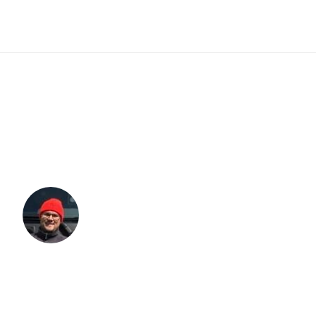
4,1/5 på Facebook
5/5 på Google
Kloakmester 