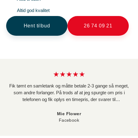
Altid god kvalitet
Hent tilbud
26 74 09 21
★★★★★
Fik tømt en samletank og måtte betale 2-3 gange så meget,
som andre forlanger. På trods af at jeg spurgte om pris i
telefonen og fik oplys en timepris, der svarer til
konkurrenternes, så løb regningen op i 4236 kr. Dels fordi de
tager dobbelt så lang tid om opgaven som andre, og dels fordi
Mie Flower
de pålægger afgifter for vand og affald, hvilket udgør 1680 kr.
Facebook
af regningen, og er noget jeg ikke fik oplyst i telefonen. Da jeg
ringer og beder dem trække afgifterne fra regning, får jeg at