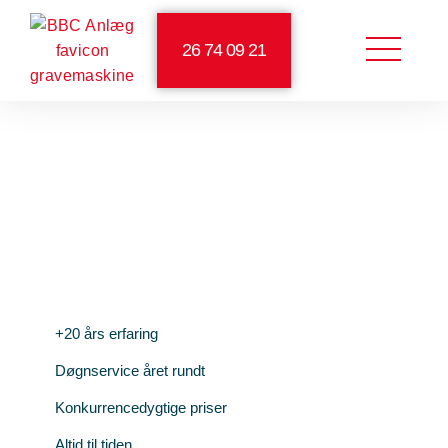
26 74 09 21
4,1/5 på Facebook
5/5 på Google
Kloakservice i Nordsjælland
+20 års erfaring
Døgnservice året rundt
Konkurrencedygtige priser
Altid til tiden