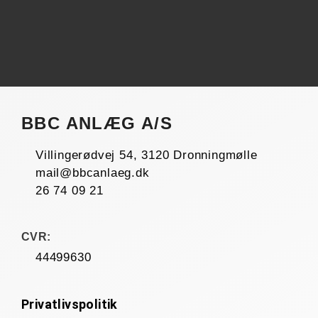
BBC ANLÆG A/S
Villingerødvej 54, 3120 Dronningmølle
mail@bbcanlaeg.dk
26 74 09 21
CVR:
44499630
Privatlivspolitik