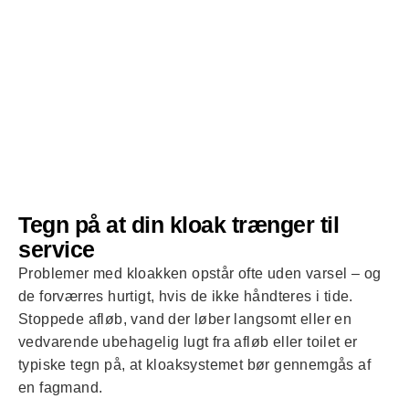
vide, at de vil undersøge det og ringe tilbage, hvilket de ikke
gør...
Tegn på at din kloak trænger til
service
Problemer med kloakken opstår ofte uden varsel – og
de forværres hurtigt, hvis de ikke håndteres i tide.
Stoppede afløb, vand der løber langsomt eller en
vedvarende ubehagelig lugt fra afløb eller toilet er
typiske tegn på, at kloaksystemet bør gennemgås af
en fagmand.